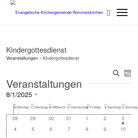
Kindergottesdienst
Veranstaltungen
Kindergottesdienst
Verans
Ver
Suche
Monat
Ans
Veranstaltungen
Suche
Nav
und
8/1/2025
Ansich
Datum
Kalender
Naviga
M
Montag
D
Dienstag
M
Mittwoch
D
Donnerstag
F
Freitag
S
Samstag
S
Sonntag
wählen.
von
0
0
0
0
0
0
1
28
29
30
31
1
2
3
Veranstaltungen
Veranstaltungen
Veranstaltungen
Veranstaltungen
Veranstaltungen
Veranstaltungen
Veranstaltunge
Veranst
0
0
0
0
0
0
0
4
5
6
7
8
9
10
Veranstaltungen
Veranstaltungen
Veranstaltungen
Veranstaltungen
Veranstaltungen
Veranstaltunge
Veranst