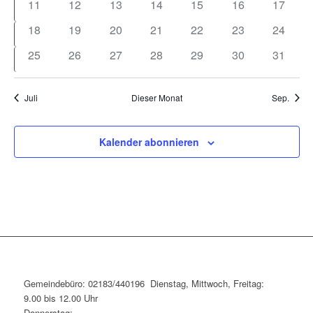
0
0
0
0
0
0
0
11
12
13
14
15
16
17
Veranstaltungen
Veranstaltungen
Veranstaltungen
Veranstaltungen
Veranstaltungen
Veranstaltungen
Veranst
0
0
0
0
0
0
0
18
19
20
21
22
23
24
Veranstaltungen
Veranstaltungen
Veranstaltungen
Veranstaltungen
Veranstaltungen
Veranstaltungen
Veranst
0
0
0
0
0
0
0
25
26
27
28
29
30
31
Veranstaltungen
Veranstaltungen
Veranstaltungen
Veranstaltungen
Veranstaltungen
Veranstaltungen
Veranst
Juli
Dieser Monat
Sep.
Kalender abonnieren
Gemeindebüro: 02183/440196 Dienstag, Mittwoch, Freitag:
9.00 bis 12.00 Uhr
Donnerstag: