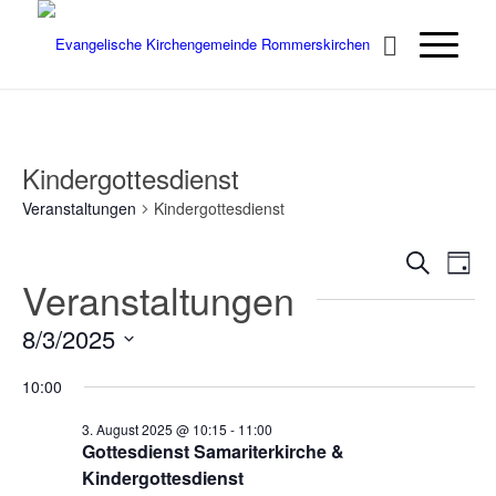
Kindergottesdienst
Veranstaltungen
Kindergottesdienst
Verans
Ver
Suche
Tag
Ans
Veranstaltungen
Suche
Nav
und
8/3/2025
Ansich
Datum
Naviga
10:00
wählen.
3. August 2025 @ 10:15
-
11:00
Gottesdienst Samariterkirche &
Kindergottesdienst