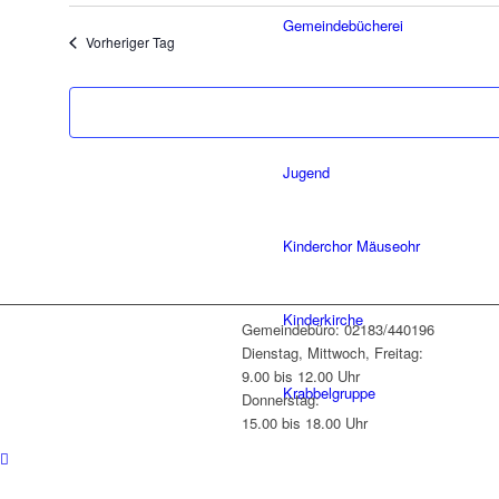
wählen.
Gemeindebücherei
Vorheriger Tag
Chor Roki-Voices
Jugend
Kinderchor Mäuseohr
Kinderkirche
Gemeindebüro: 02183/440196
Dienstag, Mittwoch, Freitag:
9.00 bis 12.00 Uhr
Krabbelgruppe
Donnerstag:
15.00 bis 18.00 Uhr
Kulturcafé