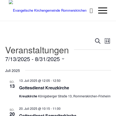
Verans
Ver
Suche
Liste
Ans
Veranstaltungen
Suche
Nav
und
7/13/2025
 - 
8/31/2025
Ansich
Datum
Naviga
Juli 2025
wählen.
13. Juli 2025 @ 12:05
-
12:50
SO.
13
Gottesdienst Kreuzkirche
Kreuzkirche
Königsberger Straße 13, Rommerskirchen-Frixheim
20. Juli 2025 @ 10:15
-
11:00
SO.
20
Gottesdienst Samariterkirche