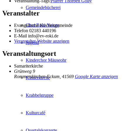
Veranstaltung-Tags:
Pfarrer Thorben Golly
Gemeindebücherei
Veranstalter
Chor Roki-Voices
Evangelische Kirchengemeinde
Telefon
02183 440196
E-Mail
info@ev-roki.de
Veranstalter-Website anzeigen
Jugend
Veranstaltungsort
Kinderchor Mäuseohr
Samariterkirche
Grünweg 9
Rommerskirchen-Eckum
,
41569
Google Karte anzeigen
Kinderkirche
Krabbelgruppe
Kulturcafé
Quartalskonzerte