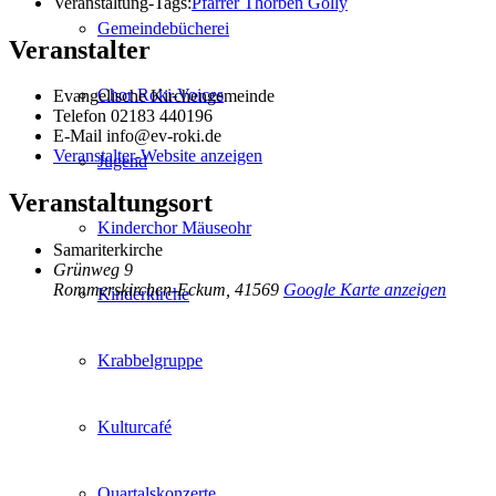
Veranstaltung-Tags:
Pfarrer Thorben Golly
Gemeindebücherei
Veranstalter
Chor Roki-Voices
Evangelische Kirchengemeinde
Telefon
02183 440196
E-Mail
info@ev-roki.de
Veranstalter-Website anzeigen
Jugend
Veranstaltungsort
Kinderchor Mäuseohr
Samariterkirche
Grünweg 9
Rommerskirchen-Eckum
,
41569
Google Karte anzeigen
Kinderkirche
Krabbelgruppe
Kulturcafé
Quartalskonzerte