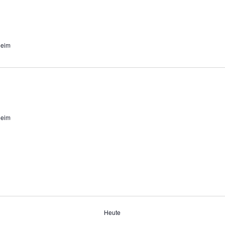
heim
heim
Heute