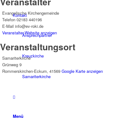
Veranstalter
Evangelische Kirchengemeinde
Kontakt
Telefon
02183 440196
E-Mail
info@ev-roki.de
Veranstalter-Website anzeigen
Ansprechpartner
Veranstaltungsort
Kreuzkirche
Samariterkirche
Grünweg 9
Rommerskirchen-Eckum
,
41569
Google Karte anzeigen
Samariterkirche
Menü