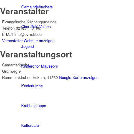
Gemeindebücherei
Veranstalter
Evangelische Kirchengemeinde
Chor Roki-Voices
Telefon
02183 440196
E-Mail
info@ev-roki.de
Veranstalter-Website anzeigen
Jugend
Veranstaltungsort
Samariterkirche
Kinderchor Mäuseohr
Grünweg 9
Rommerskirchen-Eckum
,
41569
Google Karte anzeigen
Kinderkirche
Krabbelgruppe
Kulturcafé