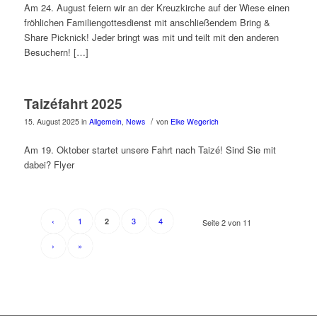
Am 24. August feiern wir an der Kreuzkirche auf der Wiese einen
fröhlichen Familiengottesdienst mit anschließendem Bring &
Share Picknick! Jeder bringt was mit und teilt mit den anderen
Besuchern! […]
Taizéfahrt 2025
/
15. August 2025
in
Allgemein
,
News
von
Elke Wegerich
Am 19. Oktober startet unsere Fahrt nach Taizé! Sind Sie mit
dabei? Flyer
‹
1
3
4
2
Seite 2 von 11
›
»