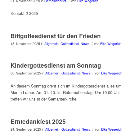
/
21. November 2025
in
Gemeindebrief
von
Elke Wegerich
Kontakt 2-2025
Bittgottesdienst für den Frieden
/
18. November 2025
in
Allgemein
,
Gottesdienst
,
News
von
Elke Wegerich
Kindergottesdienst am Sonntag
/
30. September 2025
in
Allgemein
,
Gottesdienst
,
News
von
Elke Wegerich
An diesem Sonntag dreht sich im Kindergottesdienst alles um
Martin Luther. Am 31. 10. ist Reformationstag! Um 19.00 Uhr
treffen wir uns in der Samariterkirche.
Erntedankfest 2025
/
24. September 2025
in
Allgemein
,
Gottesdienst
,
News
von
Elke Wegerich