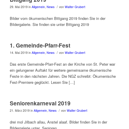
/
29. Mai 2019
in
Allgemein
,
News
von
Walter Grubert
Bilder vom ökumenischen Bittgang 2019 finden Sie in der
Bildergalerie. Sie finden sie unter Bittgang 2019
1. Gemeinde-Pfarr-Fest
/
14. Mai 2019
in
Allgemein
,
News
von
Walter Grubert
Das erste Gemeinde-Pfarr-Fest an der Kirche von St. Peter war
ein gelungener Auftakt für weitere gemeinsame ökumenische
Feste in den nächsten Jahren. Die NGZ schreibt: Ökumenische
Fest-Premiere geglückt. Lesen Sie […]
Seniorenkarneval 2019
/
21. März 2019
in
Allgemein
,
News
von
Walter Grubert
drei mol Jilbach allau, Anstel alaaf. Bilder finden Sie in der
Bildergalerie unter „Senioren„.