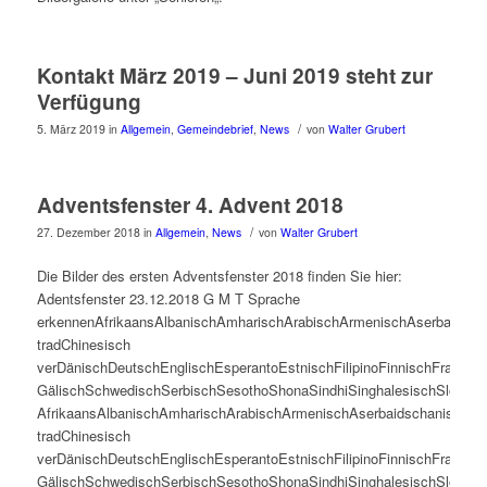
Kontakt März 2019 – Juni 2019 steht zur
Verfügung
/
5. März 2019
in
Allgemein
,
Gemeindebrief
,
News
von
Walter Grubert
Adventsfenster 4. Advent 2018
/
27. Dezember 2018
in
Allgemein
,
News
von
Walter Grubert
Die Bilder des ersten Adventsfenster 2018 finden Sie hier:
Adentsfenster 23.12.2018 G M T Sprache
erkennenAfrikaansAlbanischAmharischArabischArmenischAserbaidsch
tradChinesisch
verDänischDeutschEnglischEsperantoEstnischFilipinoFinnischFranzös
GälischSchwedischSerbischSesothoShonaSindhiSinghalesischSlowaki
AfrikaansAlbanischAmharischArabischArmenischAserbaidschanischBa
tradChinesisch
verDänischDeutschEnglischEsperantoEstnischFilipinoFinnischFranzös
GälischSchwedischSerbischSesothoShonaSindhiSinghalesischSlowaki