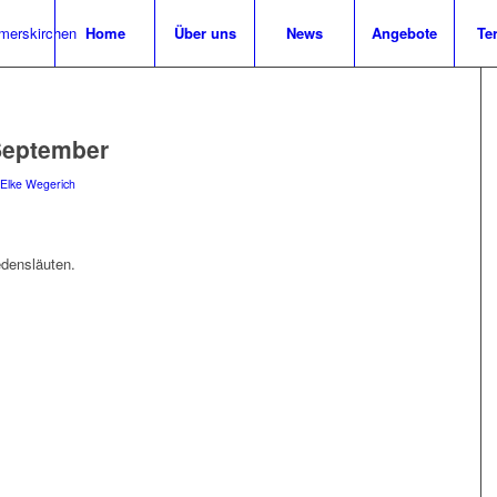
Home
Über uns
News
Angebote
Te
 September
Elke Wegerich
edensläuten.