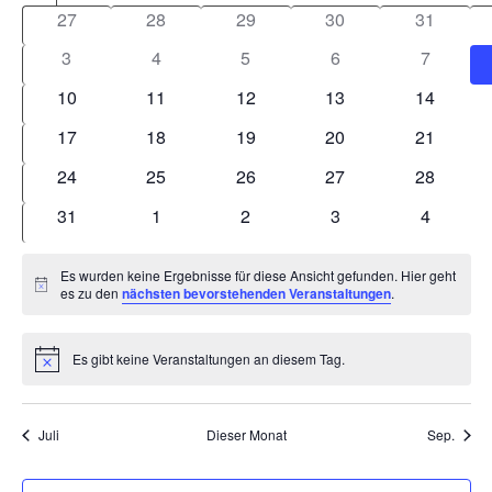
von
0
0
0
0
0
27
28
29
30
31
Veranstaltungen
Veranstaltungen
Veranstaltungen
Veranstaltungen
Veranstaltungen
Veranstal
0
0
0
0
0
3
4
5
6
7
Veranstaltungen
Veranstaltungen
Veranstaltungen
Veranstaltungen
Veransta
0
0
0
0
0
10
11
12
13
14
Veranstaltungen
Veranstaltungen
Veranstaltungen
Veranstaltungen
Veranstal
0
0
0
0
0
17
18
19
20
21
Veranstaltungen
Veranstaltungen
Veranstaltungen
Veranstaltungen
Veranstal
0
0
0
0
0
24
25
26
27
28
Veranstaltungen
Veranstaltungen
Veranstaltungen
Veranstaltungen
Veranstal
0
0
0
0
0
31
1
2
3
4
Veranstaltungen
Veranstaltungen
Veranstaltungen
Veranstaltungen
Veransta
Es wurden keine Ergebnisse für diese Ansicht gefunden. Hier geht
Hinweis
es zu den
nächsten bevorstehenden Veranstaltungen
.
Es gibt keine Veranstaltungen an diesem Tag.
Hinweis
Juli
Dieser Monat
Sep.