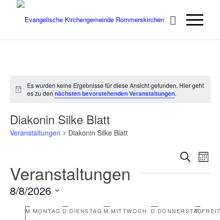
Es wurden keine Ergebnisse für diese Ansicht gefunden. Hier geht
Hinweis
es zu den
nächsten bevorstehenden Veranstaltungen
.
Diakonin Silke Blatt
Veranstaltungen
Diakonin Silke Blatt
Verans
Ver
Suche
Monat
Ans
Veranstaltungen
Suche
Nav
und
8/8/2026
Ansich
Datum
Kalender
Naviga
M
MONTAG
D
DIENSTAG
M
MITTWOCH
D
DONNERSTAG
F
FREI
wählen.