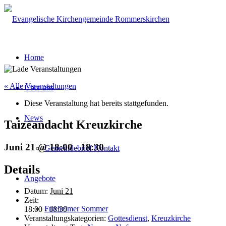
Home
« Alle Veranstaltungen
Über uns
Diese Veranstaltung hat bereits stattgefunden.
News
Taizéandacht Kreuzkirche
Juni 21 @ 18:00
-
18:30
Gemeindebrief Kontakt
Details
Angebote
Datum:
Juni 21
Zeit:
Frixheimer Sommer
18:00 - 18:30
Veranstaltungskategorien:
Gottesdienst
,
Kreuzkirche