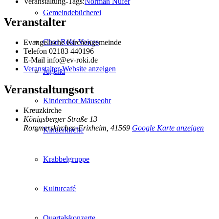
Veranstaltung-Tags:
Norman Nufer
Gemeindebücherei
Veranstalter
Chor Roki-Voices
Evangelische Kirchengemeinde
Telefon
02183 440196
E-Mail
info@ev-roki.de
Veranstalter-Website anzeigen
Jugend
Veranstaltungsort
Kinderchor Mäuseohr
Kreuzkirche
Königsberger Straße 13
Rommerskirchen-Frixheim
,
41569
Google Karte anzeigen
Kinderkirche
Krabbelgruppe
Kulturcafé
Quartalskonzerte