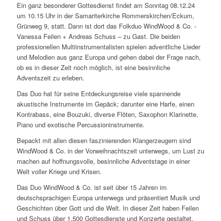
Ein ganz besonderer Gottesdienst findet am Sonntag 08.12.24
um 10.15 Uhr in der Samariterkirche Rommerskirchen/Eckum,
Grünweg 9, statt. Dann ist dort das Folkduo WindWood & Co. -
Vanessa Feilen + Andreas Schuss – zu Gast. Die beiden
professionellen Multiinstrumentalisten spielen adventliche Lieder
und Melodien aus ganz Europa und gehen dabei der Frage nach,
ob es in dieser Zeit noch möglich, ist eine besinnliche
Adventszeit zu erleben.
Das Duo hat für seine Entdeckungsreise viele spannende
akustische Instrumente im Gepäck; darunter eine Harfe, einen
Kontrabass, eine Bouzuki, diverse Flöten, Saxophon Klarinette,
Piano und exotische Percussioninstrumente.
Bepackt mit allen diesen faszinierenden Klangerzeugern sind
WindWood & Co. in der Vorweihnachtszeit unterwegs, um Lust zu
machen auf hoffnungsvolle, besinnliche Adventstage in einer
Welt voller Kriege und Krisen.
Das Duo WindWood & Co. ist seit über 15 Jahren im
deutschsprachigen Europa unterwegs und präsentiert Musik und
Geschichten über Gott und die Welt. In dieser Zeit haben Feilen
und Schuss über 1.500 Gottesdienste und Konzerte gestaltet.