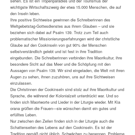
sehen. Es ist ein Tropenparadies und der Tourismus der
wichtigste Wirtschaftszweig der etwa 15.000 Menschen, die auf
den Inseln leben.
Ihre positive Sichtweise gewinnen die Schreiberinnen des
Weltgebetstag-Gottesdienstes aus ihrem Glauben – und sie
beziehen sich dabei auf Psalm 139. Trotz zum Teil auch
problematischer Missionierungserfahrungen wird der christliche
Glaube auf den Cookinseln von gut 90% der Menschen
selbstverständlich gelebt und ist fest in ihre Tradition
eingebunden. Die Schreiberinnen verbinden ihre Maorikultur, ihre
besondere Sicht auf das Meer und die Schöpfung mit den
Aussagen von Psalm 139. Wir sind eingeladen, die Welt mit ihren
Augen zu sehen, ihnen zuzuhören, uns auf ihre Sichtweisen
einzulassen.
Die Christinnen der Cookinseln sind stolz auf ihre Maorikultur und
Sprache, die während der Kolonialzeit unterdrückt war. Und so
finden sich Maoriworte und Lieder in der Liturgie wieder. Mit Kia
orana grüßen die Frauen—sie wünschen damit ein gutes und
erfülltes Leben.
Nur zwischen den Zeilen finden sich in der Liturgie auch die
Schattenseiten des Lebens auf den Cookinseln. Es ist der
Tradition gemäß nicht üblich, Schwächen zu benennen, Probleme