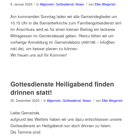
/
/
9. Januar 2024
in
Allgemein
,
Gottesdienst
,
News
von
Elke Wegerich
Am kommenden Sonntag laden wir alle Gemeindeglieder um
10.15 Uhr in die Samariterkirche zum Familiengottesdienst ein!
Im Anschluss wird es für einen kleinen Beitrag ein leckeres
Mittagessen im Gemeindesaal geben. Hierzu bitten wir um
vorherige Anmeldung im Gemeindebüro (440196 – info@ev-
roki.de), um besser planen zu können.
Wir freuen uns auf Ihr Kommen!
Gottesdienste Heiligabend finden
drinnen statt!
/
/
20. Dezember 2023
in
Allgemein
,
Gottesdienst
,
News
von
Elke Wegerich
Liebe Gemeinde,
aufgrund des Wetters haben wir uns dazu entschlossen unsere
Gottesdienste an Heiligabend nun doch drinnen zu feiern.
Die Termine sind: