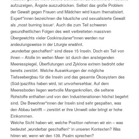
aufzuzeigen, Ängste auszudrücken. Selbst das große Problem
der Gewalt gegen Frauen und Mädchen wird kaum thematisiert.
Expert*innen bezeichnen die häusliche und sexualisierte Gewalt
als „most burning issue“. Auch die zum Teil schweren
gesundheitlichen Folgen des weit verbreiteten massiven
Übergewichts vieler Cookinsulaner*innen werden nur
andeutungsweise in der Liturgie erwähnt.
„wunderbar geschaffen!“ sind diese 15 Inseln. Doch ein Teil von
ihnen – Atolle im weiten Meer- ist durch den ansteigenden
Meeresspiegel, Überflutungen und Zyklone extrem bedroht oder
bereits zerstört. Welche Auswirkungen der mögliche
Tiefseebergbau für die Inseln und das gesamte Ökosystem des
(Süd-)pazifiks haben wird, ist unvorhersehbar. Auf dem
Meeresboden liegen wertvolle Manganknollen, die seltene
Rohstoffe enthalten und von den Industrienationen höchst begehrt
sind. Die Bewohner*innen der Inseln sind sehr gespalten, was
den Abbau betrifft – zerstört er ihre Umwelt oder bringt er hohe
Einkommen.
Welche Sicht haben wir, welche Position nehmen wir ein – was
bedeutet „wunderbar geschaffen!“ in unseren Kontexten? Was
hören wir, wenn wir den 139. Psalm sprechen?