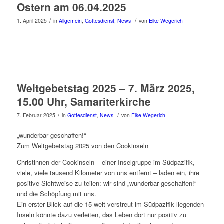
Ostern am 06.04.2025
/
/
1. April 2025
in
Allgemein
,
Gottesdienst
,
News
von
Elke Wegerich
Weltgebetstag 2025 – 7. März 2025,
15.00 Uhr, Samariterkirche
/
/
7. Februar 2025
in
Gottesdienst
,
News
von
Elke Wegerich
„wunderbar geschaffen!“
Zum Weltgebetstag 2025 von den Cookinseln
Christinnen der Cookinseln – einer Inselgruppe im Südpazifik,
viele, viele tausend Kilometer von uns entfernt – laden ein, ihre
positive Sichtweise zu teilen: wir sind „wunderbar geschaffen!“
und die Schöpfung mit uns.
Ein erster Blick auf die 15 weit verstreut im Südpazifik liegenden
Inseln könnte dazu verleiten, das Leben dort nur positiv zu