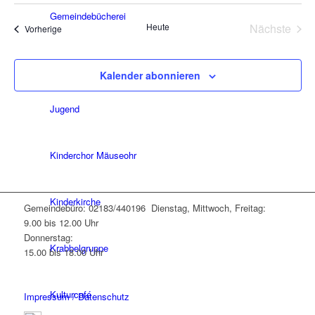
Naviga
wählen.
Gemeindebücherei
Heute
Nächste
Veranstaltungen
Vorherige
Veransta
Chor Roki-Voices
Kalender abonnieren
Jugend
Kinderchor Mäuseohr
Kinderkirche
Gemeindebüro: 02183/440196 Dienstag, Mittwoch, Freitag:
9.00 bis 12.00 Uhr
Donnerstag:
Krabbelgruppe
15.00 bis 18.00 Uhr
Kulturcafé
Impressum / Datenschutz