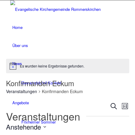
Home
Über uns
News
Es wurden keine Ergebnisse gefunden.
Hinweis
Konfirmanden Eckum
Gemeindebrief Kontakt
Veranstaltungen
Konfirmanden Eckum
Angebote
Verans
Ver
Suche
Liste
Ans
Veranstaltungen
Suche
Nav
und
Frixheimer Sommer
Anstehende
Ansich
Datum