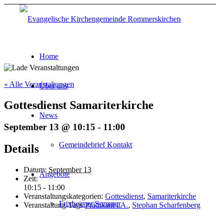
Home
« Alle Veranstaltungen
Über uns
Gottesdienst Samariterkirche
News
September 13 @ 10:15
-
11:00
Gemeindebrief Kontakt
Details
Datum:
September 13
Angebote
Zeit:
10:15 - 11:00
Veranstaltungskategorien:
Gottesdienst
,
Samariterkirche
Frixheimer Sommer
Veranstaltung-Tags:
Prädikant i.A.
,
Stephan Scharfenberg