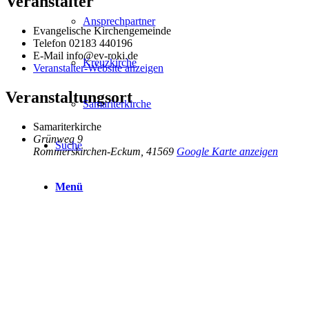
Veranstalter
Ansprechpartner
Evangelische Kirchengemeinde
Telefon
02183 440196
E-Mail
info@ev-roki.de
Kreuzkirche
Veranstalter-Website anzeigen
Veranstaltungsort
Samariterkirche
Samariterkirche
Grünweg 9
Suche
Rommerskirchen-Eckum
,
41569
Google Karte anzeigen
Menü