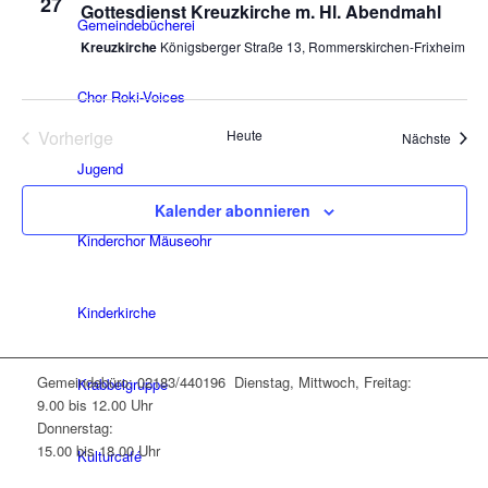
27
Gottesdienst Kreuzkirche m. Hl. Abendmahl
Gemeindebücherei
Kreuzkirche
Königsberger Straße 13, Rommerskirchen-Frixheim
Chor Roki-Voices
Vorherige
Heute
Veran
Nächste
Veranstaltungen
Jugend
Kalender abonnieren
Kinderchor Mäuseohr
Kinderkirche
Gemeindebüro: 02183/440196 Dienstag, Mittwoch, Freitag:
Krabbelgruppe
9.00 bis 12.00 Uhr
Donnerstag:
15.00 bis 18.00 Uhr
Kulturcafé