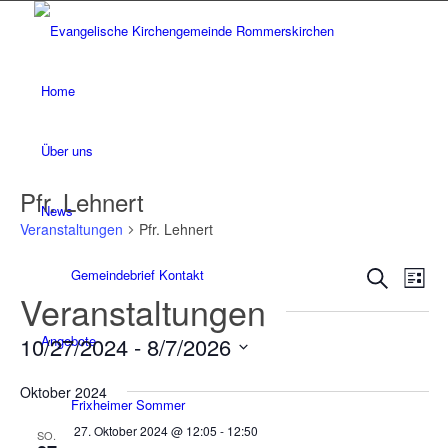
Home
Über uns
Pfr. Lehnert
News
Veranstaltungen
Pfr. Lehnert
Verans
Ver
Gemeindebrief Kontakt
Suche
Liste
Ans
Veranstaltungen
Suche
Nav
und
10/27/2024
Angebote
 - 
8/7/2026
Ansich
Datum
Naviga
Oktober 2024
wählen.
Frixheimer Sommer
27. Oktober 2024 @ 12:05
-
12:50
SO.